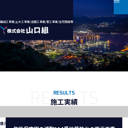
舗装工事業/土木工事業/造園工事業/管工事業/住宅施設等
ホーム
会社案内
事業案内
RESULTS
施工実績
施工実績
採用情報
Ｇ復元工事