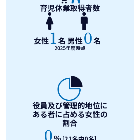
育児休業取得者数
1
0
女性
名
男性
名
2025年度時点
役員及び管理的地位に
ある者に占める女性の
割合
0
%
[21名中0名]