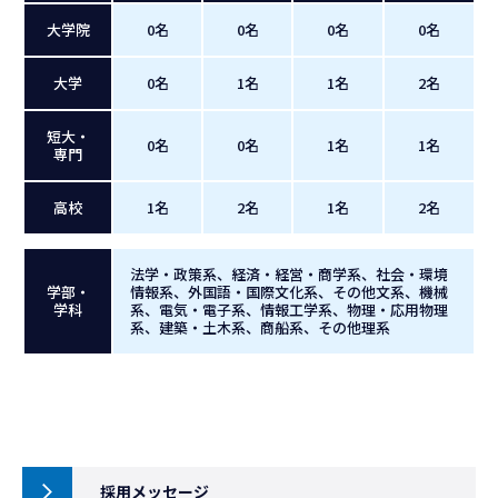
大学院
0名
0名
0名
0名
大学
0名
1名
1名
2名
短大・
0名
0名
1名
1名
専門
高校
1名
2名
1名
2名
法学・政策系、経済・経営・商学系、社会・環境
学部・
情報系、外国語・国際文化系、その他文系、機械
学科
系、電気・電子系、情報工学系、物理・応用物理
系、建築・土木系、商船系、その他理系
採用メッセージ