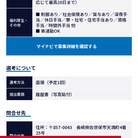
応じて最高20日まで）
■ 制服あり／社会保険あり／賞与あり／深夜手
当／休日手当／寮・社宅・住宅手当あり／資格
福利厚生・
その他
手当／時間外手当 他
■ 車通勤OK
マイナビで募集詳細を確認する
選考について
面接（予定1回）
選考方法
履歴書（写真貼付）
提出書類
問合せ先
住所：〒857-0043 長崎県佐世保市天満町4番
25号
問合せ先