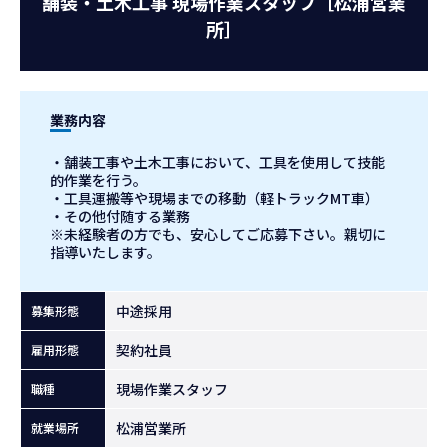
舗装・土木工事 現場作業スタッフ［松浦営業
お知らせ
所］
お問い合わせ
業務内容
・舗装工事や土木工事において、工具を使用して技能
的作業を行う。
・工具運搬等や現場までの移動（軽トラックMT車）
・その他付随する業務
※未経験者の方でも、安心してご応募下さい。親切に
指導いたします。
中途採用
募集形態
契約社員
雇用形態
現場作業スタッフ
職種
松浦営業所
就業場所