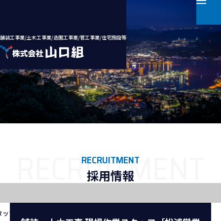
舗装工事業/土木工事業/造園工事業/管工事業/住宅施設等
ホーム
会社案内
事業案内
RECRUITMENT
採用情報
施工実績
採用情報
タッフ［松浦営業所］