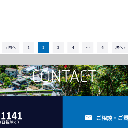
« 前へ
1
2
3
4
…
6
次へ »
CONTACT
-1141
ご相談・ご
:00（日祝除く）