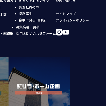
の取り組み
キャリア形成プラン
内
先輩社員の声
福利厚生
サイトマップ
土木部
数字で見る山口組
プライバシーポリシー
部
部
募集職種・要項
部・総務部
採用お問い合わせフォーム