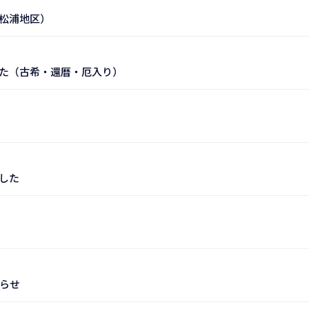
松浦地区）
た（古希・還暦・厄入り）
した
らせ